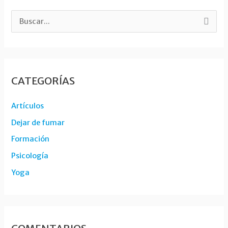
B
u
s
c
CATEGORÍAS
a
r
Artículos
p
Dejar de fumar
o
Formación
r
Psicología
:
Yoga